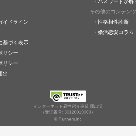
パスワードが解
その他のコンテン
ガイドライン
性格相性診断
婚活恋愛コラム
に基づく表示
ポリシー
ポリシー
届出
インターネット異性紹介事業 届出済
（受理番号: 30120019003）
© Partners.inc