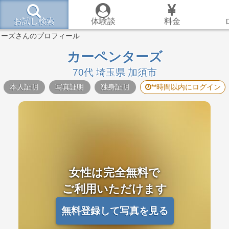
お試し検索
体験談
料金
ターズさんのプロフィール
カーペンターズ
70代 埼玉県 加須市
本人証明
写真証明
独身証明
**時間以内にログイン
女性は完全無料で
ご利用いただけます
無料登録して写真を見る