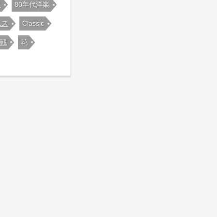
ア
80年代洋楽
ニス
Classic
観戦
花