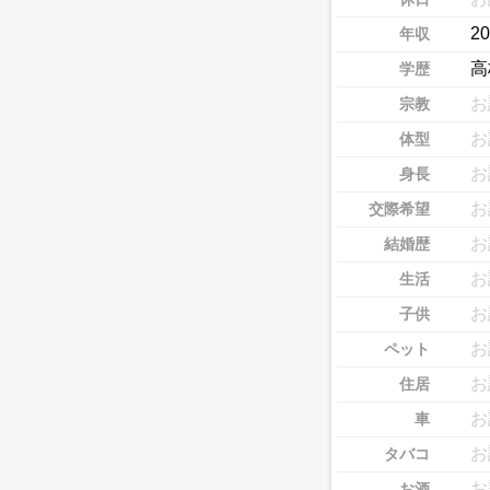
2
年収
高
学歴
お
宗教
お
体型
お
身長
お
交際希望
お
結婚歴
お
生活
お
子供
お
ペット
お
住居
お
車
お
タバコ
お
お酒