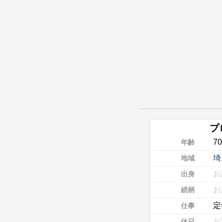
プ
7
年齢
埼
地域
お
出身
お
続柄
定
仕事
お
休日