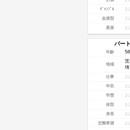
お
ｷﾞｬﾝﾌﾞﾙ
お
血液型
お
星座
パー
58
年齢
茨
地域
埼
お
仕事
お
年収
お
学歴
お
体型
お
身長
お
交際希望