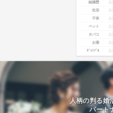
お
結婚歴
お
生活
お
子供
お
ペット
お
タバコ
お
お酒
お
ｷﾞｬﾝﾌﾞﾙ
人柄の判る婚
パート