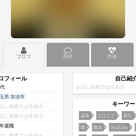
プロフ
投稿
性格
ロフィール
自己紹
0代
お試し検索では非表示
玉県
加須市
キーワー
試し検索では非表示
温泉
ドライブ
旅行
試し検索では非表示
年退職
猫
散歩
YouTube
試し検索では非表示