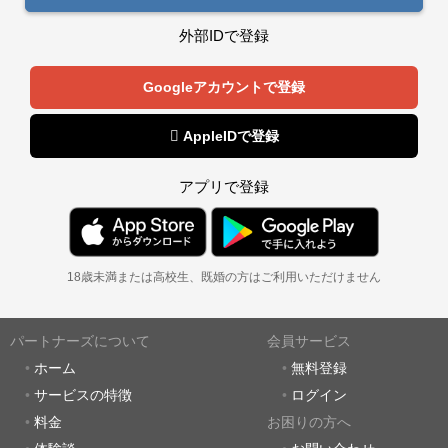
外部IDで登録
Googleアカウントで登録
 AppleIDで登録
アプリで登録
18歳未満または高校生、既婚の方はご利用いただけません
パートナーズについて
会員サービス
ホーム
無料登録
サービスの特徴
ログイン
料金
お困りの方へ