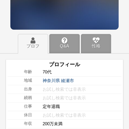
プロフ
Q&A
性格
プロフィール
70代
年齢
神奈川県
綾瀬市
地域
お試し検索では非表示
出身
お試し検索では非表示
続柄
定年退職
仕事
お試し検索では非表示
休日
200万未満
年収