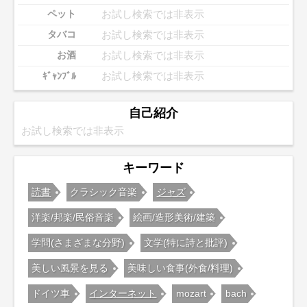
お試し検索では非表示
ペット
お試し検索では非表示
タバコ
お試し検索では非表示
お酒
お試し検索では非表示
ｷﾞｬﾝﾌﾞﾙ
自己紹介
お試し検索では非表示
キーワード
読書
クラシック音楽
ジャズ
洋楽/邦楽/民俗音楽
絵画/造形美術/建築
学問(さまざまな分野)
文学(特に詩と批評)
美しい風景を見る
美味しい食事(外食/料理)
ドイツ車
インターネット
mozart
bach