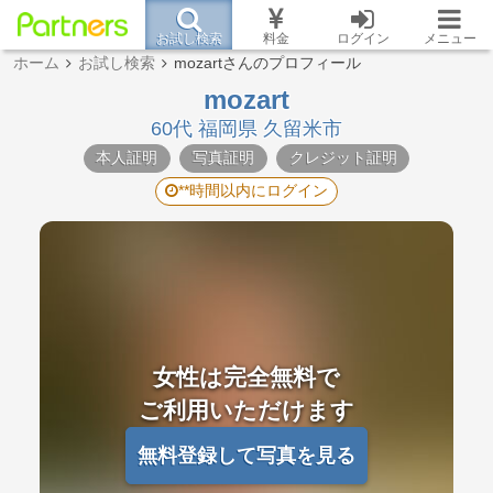
お試し検索
料金
ログイン
メニュー
ホーム
お試し検索
mozartさんのプロフィール
mozart
60代 福岡県 久留米市
本人証明
写真証明
クレジット証明
**時間以内にログイン
女性は完全無料で
ご利用いただけます
無料登録して写真を見る