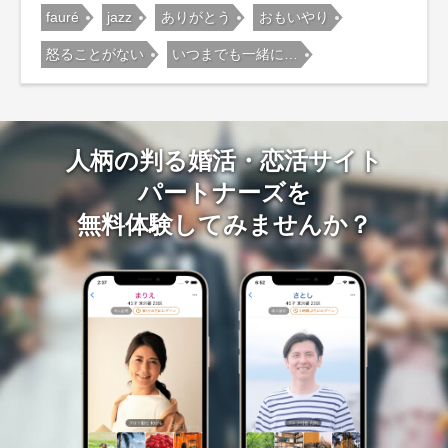
fauré
jazz
ありがとう
おもいやり
怒ることがない
いつまでも一緒に…
人柄の判る婚活・恋活サイト
パートナーズを
無料体験してみませんか？