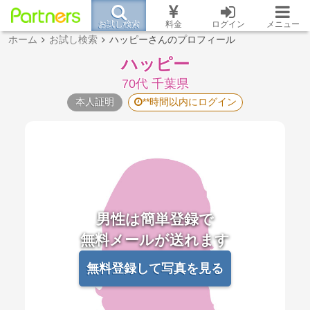
お試し検索
料金
ログイン
メニュー
ホーム
お試し検索
ハッピーさんのプロフィール
ハッピー
70代 千葉県
本人証明
**時間以内にログイン
男性は簡単登録で
無料メールが送れます
無料登録して写真を見る