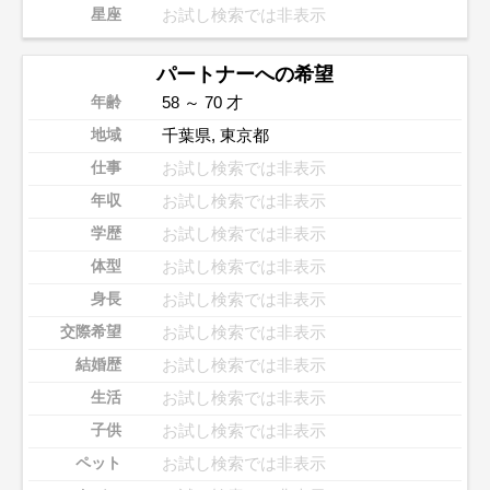
お試し検索では非表示
星座
パートナーへの希望
58 ～ 70 才
年齢
千葉県
,
東京都
地域
お試し検索では非表示
仕事
お試し検索では非表示
年収
お試し検索では非表示
学歴
お試し検索では非表示
体型
お試し検索では非表示
身長
お試し検索では非表示
交際希望
お試し検索では非表示
結婚歴
お試し検索では非表示
生活
お試し検索では非表示
子供
お試し検索では非表示
ペット