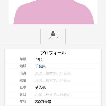
プロフ
プロフィール
70代
年齢
千葉県
地域
お試し検索では非表示
出身
お試し検索では非表示
続柄
その他
仕事
お試し検索では非表示
休日
200万未満
年収