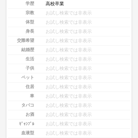
高校卒業
学歴
お試し検索では非表示
宗教
お試し検索では非表示
体型
お試し検索では非表示
身長
お試し検索では非表示
交際希望
お試し検索では非表示
結婚歴
お試し検索では非表示
生活
お試し検索では非表示
子供
お試し検索では非表示
ペット
お試し検索では非表示
住居
お試し検索では非表示
車
お試し検索では非表示
タバコ
お試し検索では非表示
お酒
お試し検索では非表示
ｷﾞｬﾝﾌﾞﾙ
お試し検索では非表示
血液型