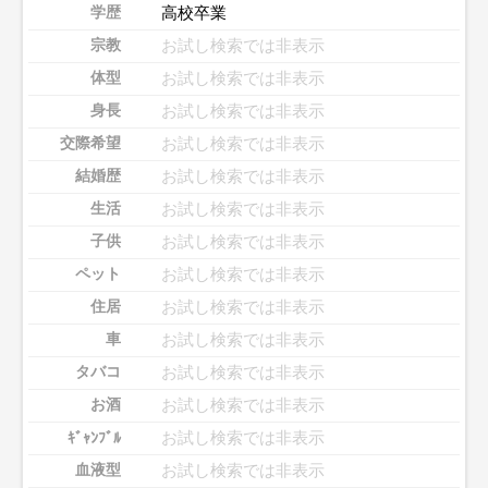
高校卒業
学歴
お試し検索では非表示
宗教
お試し検索では非表示
体型
お試し検索では非表示
身長
お試し検索では非表示
交際希望
お試し検索では非表示
結婚歴
お試し検索では非表示
生活
お試し検索では非表示
子供
お試し検索では非表示
ペット
お試し検索では非表示
住居
お試し検索では非表示
車
お試し検索では非表示
タバコ
お試し検索では非表示
お酒
お試し検索では非表示
ｷﾞｬﾝﾌﾞﾙ
お試し検索では非表示
血液型