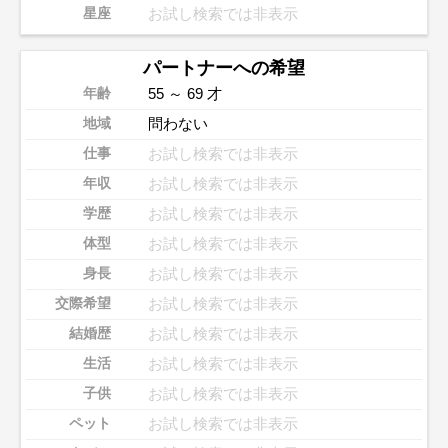
お試し検索では非表示
星座
パートナーへの希望
55 ～ 69 才
年齢
問わない
地域
お試し検索では非表示
仕事
お試し検索では非表示
年収
お試し検索では非表示
学歴
お試し検索では非表示
体型
お試し検索では非表示
身長
お試し検索では非表示
交際希望
お試し検索では非表示
結婚歴
お試し検索では非表示
生活
お試し検索では非表示
子供
お試し検索では非表示
ペット