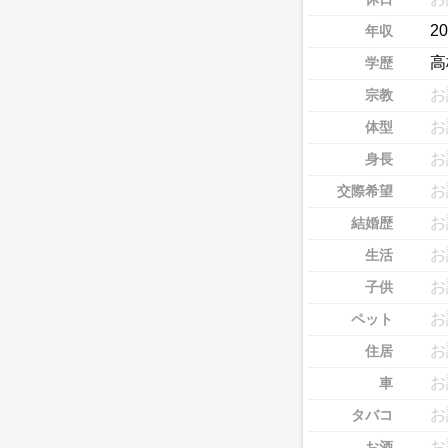
2
年収
高
学歴
お
宗教
お
体型
お
身長
お
交際希望
お
結婚歴
お
生活
お
子供
お
ペット
お
住居
お
車
お
タバコ
お
お酒