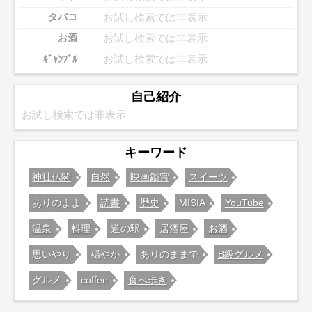
お試し検索では非表示
タバコ
お試し検索では非表示
お酒
お試し検索では非表示
ｷﾞｬﾝﾌﾞﾙ
自己紹介
お試し検索では非表示
キーワード
神社仏閣
自然
映画鑑賞
スイーツ
ありのまま
読書
歴史
MISIA
YouTube
温泉
料理
道の駅
居酒屋
お酒
思いやり
穏やか
ありのままで
B級グルメ
グルメ
coffee
食べ歩き