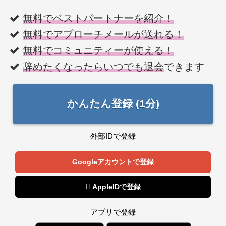
無料でベストパートナーを紹介！
無料でアプローチメールが送れる！
無料でコミュニティーが使える！
辞めたくなったらいつでも退会
できます
かんたん登録 (1分)
外部IDで登録
Googleアカウントで登録
 AppleIDで登録
アプリで登録