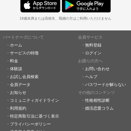
18歳未満または高校生、既婚の方はご利用いただけません
パートナーズについて
会員サービス
ホーム
無料登録
サービスの特徴
ログイン
料金
お困りの方へ
体験談
お問い合わせ
お試し会員検索
ヘルプ
会員データ
パスワードが解らない
お知らせ
その他のコンテンツ
コミュニティガイドライン
性格相性診断
利用規約
婚活恋愛コラム
特定商取引法に基づく表示
プライバシーポリシー