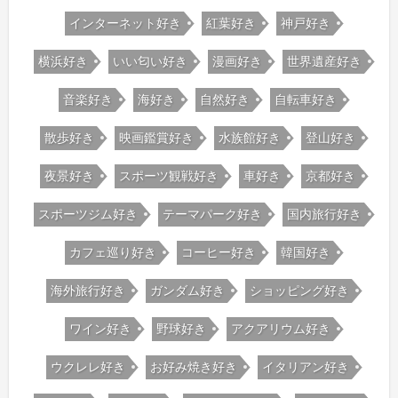
インターネット好き
紅葉好き
神戸好き
横浜好き
いい匂い好き
漫画好き
世界遺産好き
音楽好き
海好き
自然好き
自転車好き
散歩好き
映画鑑賞好き
水族館好き
登山好き
夜景好き
スポーツ観戦好き
車好き
京都好き
スポーツジム好き
テーマパーク好き
国内旅行好き
カフェ巡り好き
コーヒー好き
韓国好き
海外旅行好き
ガンダム好き
ショッピング好き
ワイン好き
野球好き
アクアリウム好き
ウクレレ好き
お好み焼き好き
イタリアン好き