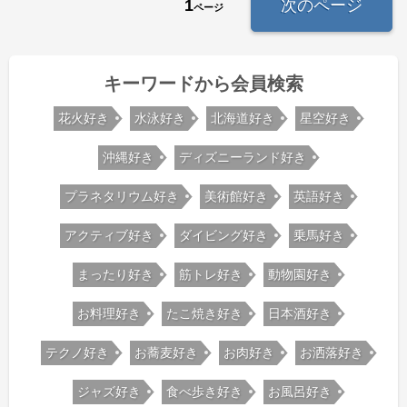
1
次のページ
ページ
キーワードから会員検索
花火好き
水泳好き
北海道好き
星空好き
沖縄好き
ディズニーランド好き
プラネタリウム好き
美術館好き
英語好き
アクティブ好き
ダイビング好き
乗馬好き
まったり好き
筋トレ好き
動物園好き
お料理好き
たこ焼き好き
日本酒好き
テクノ好き
お蕎麦好き
お肉好き
お洒落好き
ジャズ好き
食べ歩き好き
お風呂好き