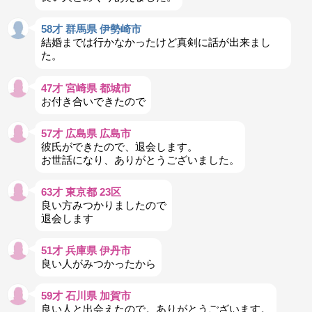
58才 群馬県 伊勢崎市
結婚までは行かなかったけど真剣に話が出来まし
た。
47才 宮崎県 都城市
お付き合いできたので
57才 広島県 広島市
彼氏ができたので、退会します。
お世話になり、ありがとうございました。
63才 東京都 23区
良い方みつかりましたので
退会します
51才 兵庫県 伊丹市
良い人がみつかったから
59才 石川県 加賀市
良い人と出会えたので。ありがとうございます。