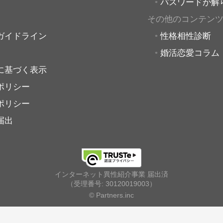
パスワードが解
その他のコンテン
ガイドライン
性格相性診断
婚活恋愛コラム
に基づく表示
ポリシー
ポリシー
届出
インターネット異性紹介事業 届出済
（受理番号: 30120019003）
© Partners.inc