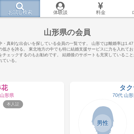
お試し検索
体験談
料金
山形県の会員
中・真剣な出会いを探している会員の一覧です。 山形では離婚率は1.47
の低さを誇る。 東北地方の中でも特に結婚支援サービスに力を入れてお
をチェックするのもお勧めです。 結婚後のサポートも充実していること
れている。
春花
タク
 山形県
70代 山
本人証
男性