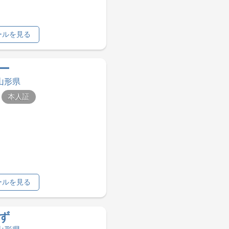
ールを見る
ー
 山形県
本人証
ールを見る
ず