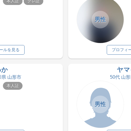
本人証
クレ証
男性
ールを見る
プロフィ
わか
ヤマ
形県 山形市
50代 山
本人証
男性