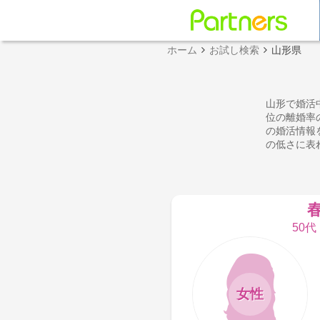
ホーム
お試し検索
山形県
山形で婚活
位の離婚率
の婚活情報
の低さに表
50代
女性