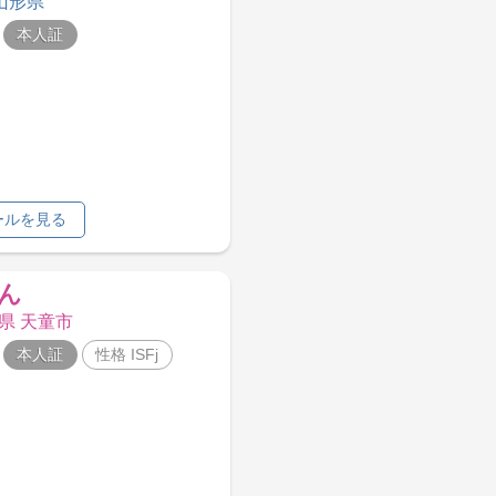
 山形県
本人証
ールを見る
ん
形県 天童市
本人証
性格 ISFj