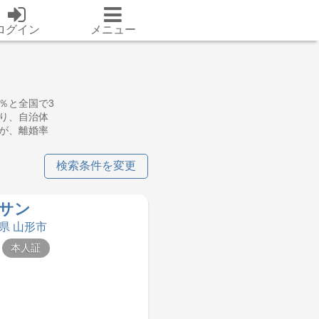
ログイン
メニュー
％と全国で3
り、自治体
が、離婚率
検索条件を変更
サン
形県 山形市
本人証