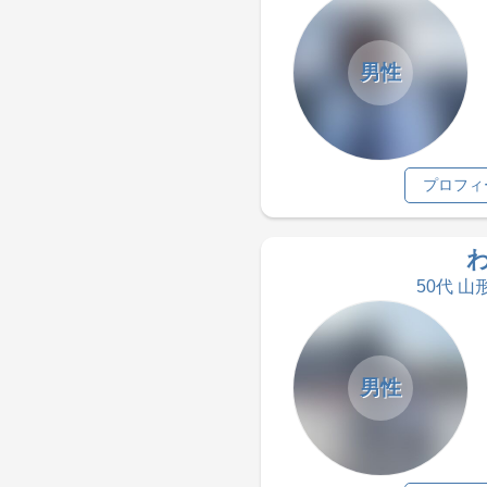
男性
プロフィ
50代 山
男性