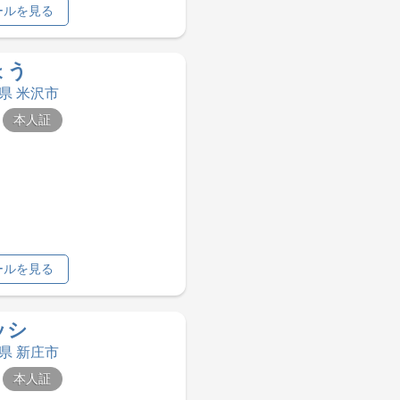
ールを見る
ょう
形県 米沢市
本人証
ールを見る
ッシ
形県 新庄市
本人証