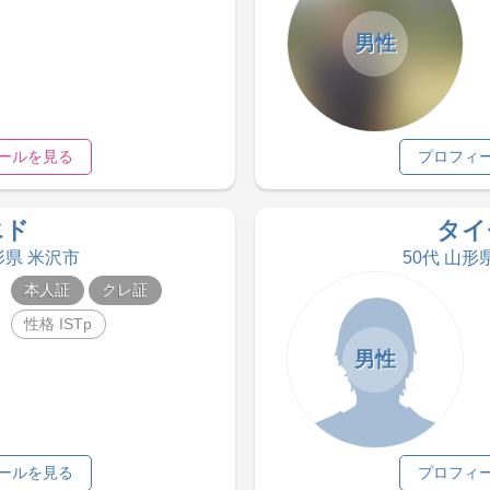
男性
ールを見る
プロフィ
エド
タイ
形県 米沢市
50代 山形
本人証
クレ証
性格 ISTp
男性
ールを見る
プロフィ