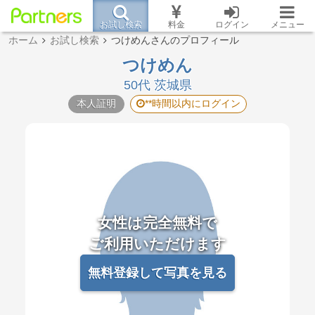
お試し検索
料金
ログイン
メニュー
ホーム
お試し検索
つけめんさんのプロフィール
つけめん
50代 茨城県
本人証明
**時間以内にログイン
女性は完全無料で
ご利用いただけます
無料登録して写真を見る