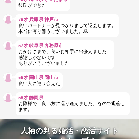
彼氏ができた
79才 兵庫県 神戸市
良いパートナーが見つかりまして退会します。
本当に有り難うございました。🙇
57才 岐阜県 各務原市
おかげさまで、良いお相手に出会えました、
感謝しかないです
ありがとうございました
56才 岡山県 岡山市
良い人に巡り会えた
59才 静岡県
お陰様で 良い方に巡り逢えました。なので退会し
ます。
人柄の判る婚活・恋活サイト