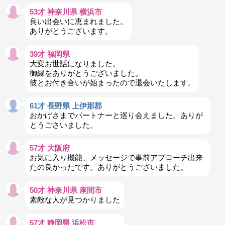
53才 神奈川県 横浜市
良い出会いに恵まれました。
ありがとうございます。
39才 福岡県
大変お世話になりました。
御縁をありがとうございました。
彼とお付き合いが始まったので退会いたします。
61才 長野県 上伊那郡
おかげさまでパートナーと巡り会えました。ありが
とうごさいました。
57才 大阪府
お気に入り機能、メッセージで事前アプローチ出来
たの良かったです。ありがとうございました。
50才 神奈川県 座間市
素敵な人が見つかりました
57才 静岡県 浜松市