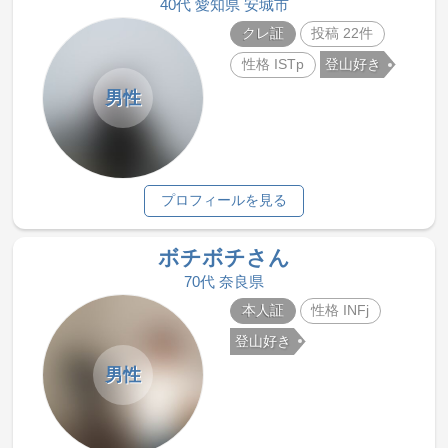
40代 愛知県 安城市
クレ証
投稿 22件
性格 ISTp
登山好き
男性
プロフィールを見る
ボチボチさん
70代 奈良県
本人証
性格 INFj
登山好き
男性