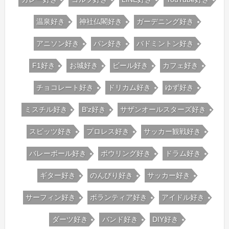
温泉好き
神社仏閣好き
ガーデニング好き
アニソン好き
パン好き
バドミントン好き
F1好き
お城好き
ビール好き
カフェ好き
チョコレート好き
ドリカム好き
ゆず好き
ミスチル好き
B'z好き
サザンオールスターズ好き
スピッツ好き
プロレス好き
サッカー観戦好き
バレーボール好き
ボウリング好き
ドラム好き
ギター好き
のんびり好き
サッカー好き
サーフィン好き
ボランティア好き
アイドル好き
ダーツ好き
バンド好き
DIY好き