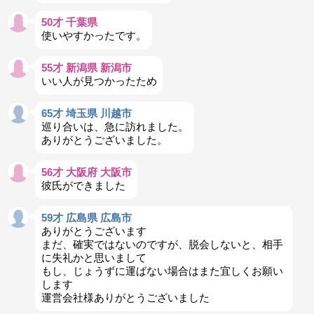
50才 千葉県
使いやすかったです。
55才 新潟県 新潟市
いい人が見つかったため
65才 埼玉県 川越市
巡り合いは、急に訪れました。
ありがとうございました。
56才 大阪府 大阪市
彼氏ができました
59才 広島県 広島市
ありがとうございます
まだ、確実ではないのですが、脱会しないと、相手
に失礼かと思いまして
もし、じょうずに運ばない場合はまた宜しくお願い
します
運営会社様ありがとうございました