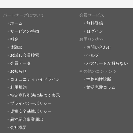
パートナーズについて
会員サービス
ホーム
無料登録
サービスの特徴
ログイン
料金
お困りの方へ
体験談
お問い合わせ
お試し会員検索
ヘルプ
会員データ
パスワードが解らない
お知らせ
その他のコンテンツ
コミュニティガイドライン
性格相性診断
利用規約
婚活恋愛コラム
特定商取引法に基づく表示
プライバシーポリシー
児童安全基準ポリシー
異性紹介事業届出
会社概要