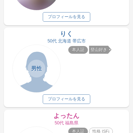
プロフィールを見る
りく
50代 北海道 帯広市
本人証
登山好き
男性
プロフィールを見る
よったん
50代 福島県
本人証
性格 ISFj