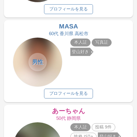
プロフィールを見る
MASA
60代 香川県 高松市
本人証
写真証
登山好き
男性
プロフィールを見る
あーちゃん
50代 静岡県
本人証
投稿 9件
性格 ISTp
登山好き