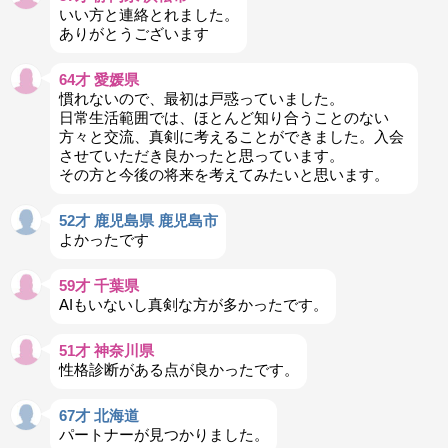
いい方と連絡とれました。
ありがとうございます
64才 愛媛県
慣れないので、最初は戸惑っていました。
日常生活範囲では、ほとんど知り合うことのない
方々と交流、真剣に考えることができました。入会
させていただき良かったと思っています。
その方と今後の将来を考えてみたいと思います。
52才 鹿児島県 鹿児島市
よかったです
59才 千葉県
AIもいないし真剣な方が多かったです。
51才 神奈川県
性格診断がある点が良かったです。
67才 北海道
パートナーが見つかりました。