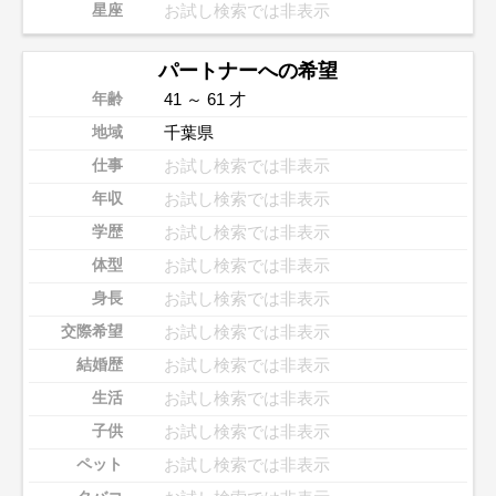
お試し検索では非表示
星座
パートナーへの希望
41 ～ 61 才
年齢
千葉県
地域
お試し検索では非表示
仕事
お試し検索では非表示
年収
お試し検索では非表示
学歴
お試し検索では非表示
体型
お試し検索では非表示
身長
お試し検索では非表示
交際希望
お試し検索では非表示
結婚歴
お試し検索では非表示
生活
お試し検索では非表示
子供
お試し検索では非表示
ペット