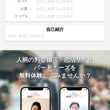
お試し検索では非表示
タバコ
お試し検索では非表示
お酒
お試し検索では非表示
ｷﾞｬﾝﾌﾞﾙ
自己紹介
お試し検索では非表示
人柄の判る婚活・恋活サイト
パートナーズを
無料体験してみませんか？