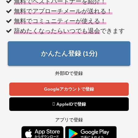
無料でベストパートナーを紹介！
無料でアプローチメールが送れる！
無料でコミュニティーが使える！
辞めたくなったらいつでも退会
できます
かんたん登録 (1分)
外部IDで登録
Googleアカウントで登録
 AppleIDで登録
アプリで登録