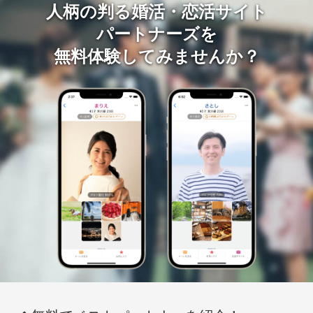
人柄の判る婚活・恋活サイト
パートナーズを
無料体験してみませんか？