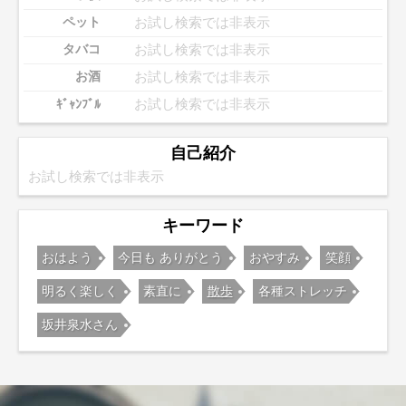
お試し検索では非表示
ペット
お試し検索では非表示
タバコ
お試し検索では非表示
お酒
お試し検索では非表示
ｷﾞｬﾝﾌﾞﾙ
自己紹介
お試し検索では非表示
キーワード
おはよう
今日も ありがとう
おやすみ
笑顔
明るく楽しく
素直に
散歩
各種ストレッチ
坂井泉水さん