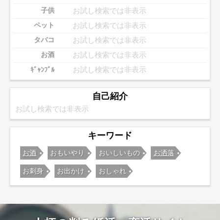
お試し検索では非表示
子供
お試し検索では非表示
ペット
お試し検索では非表示
タバコ
お試し検索では非表示
お酒
お試し検索では非表示
ｷﾞｬﾝﾌﾞﾙ
自己紹介
お試し検索では非表示
キーワード
お酒
おもいやり
おいしいもの
お洒落
お刺身
お出かけ
おしゃれ