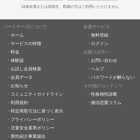
18歳未満または高校生、既婚の方はご利用いただけません
パートナーズについて
会員サービス
ホーム
無料登録
サービスの特徴
ログイン
料金
お困りの方へ
体験談
お問い合わせ
お試し会員検索
ヘルプ
会員データ
パスワードが解らない
お知らせ
その他のコンテンツ
コミュニティガイドライン
性格相性診断
利用規約
婚活恋愛コラム
特定商取引法に基づく表示
プライバシーポリシー
児童安全基準ポリシー
異性紹介事業届出