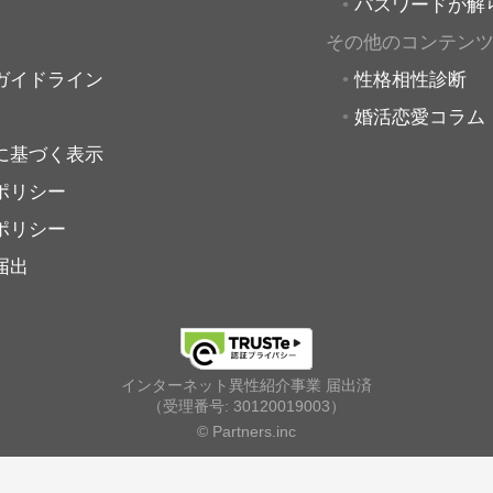
パスワードが解
その他のコンテン
ガイドライン
性格相性診断
婚活恋愛コラム
に基づく表示
ポリシー
ポリシー
届出
インターネット異性紹介事業 届出済
（受理番号: 30120019003）
© Partners.inc