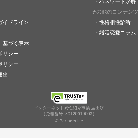
パスワードが解
その他のコンテン
ガイドライン
性格相性診断
婚活恋愛コラム
に基づく表示
ポリシー
ポリシー
届出
インターネット異性紹介事業 届出済
（受理番号: 30120019003）
© Partners.inc