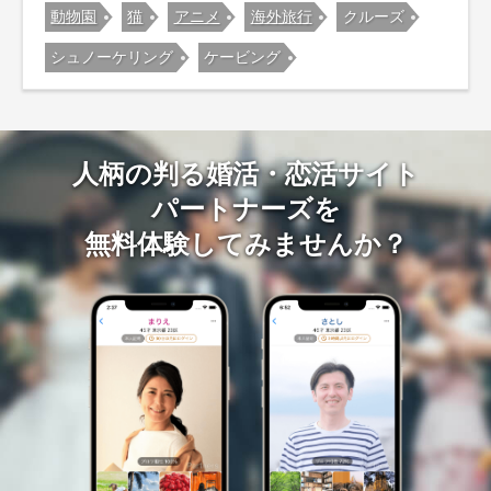
動物園
猫
アニメ
海外旅行
クルーズ
シュノーケリング
ケービング
人柄の判る婚活・恋活サイト
パートナーズを
無料体験してみませんか？