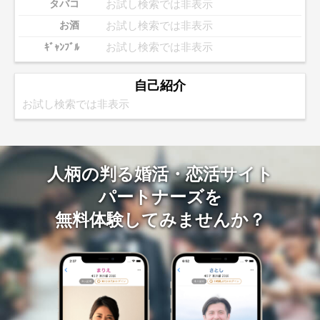
お試し検索では非表示
タバコ
お試し検索では非表示
お酒
お試し検索では非表示
ｷﾞｬﾝﾌﾞﾙ
自己紹介
お試し検索では非表示
人柄の判る婚活・恋活サイト
パートナーズを
無料体験してみませんか？