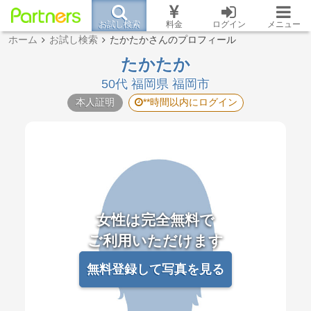
お試し検索
料金
ログイン
メニュー
ホーム
お試し検索
たかたかさんのプロフィール
たかたか
50代 福岡県 福岡市
本人証明
**時間以内にログイン
女性は完全無料で
ご利用いただけます
無料登録して写真を見る