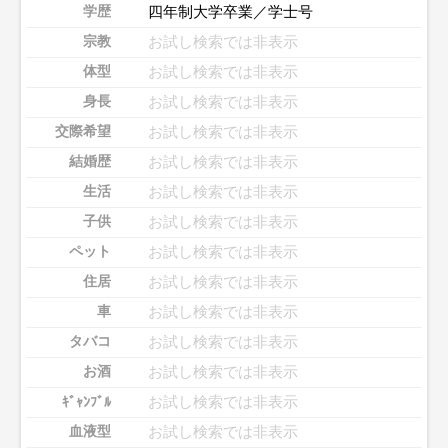
四年制大学卒業／学士号
学歴
お試し検索では非表示
宗教
お試し検索では非表示
体型
お試し検索では非表示
身長
お試し検索では非表示
交際希望
お試し検索では非表示
結婚歴
お試し検索では非表示
生活
お試し検索では非表示
子供
お試し検索では非表示
ペット
お試し検索では非表示
住居
お試し検索では非表示
車
お試し検索では非表示
タバコ
お試し検索では非表示
お酒
お試し検索では非表示
ｷﾞｬﾝﾌﾞﾙ
お試し検索では非表示
血液型