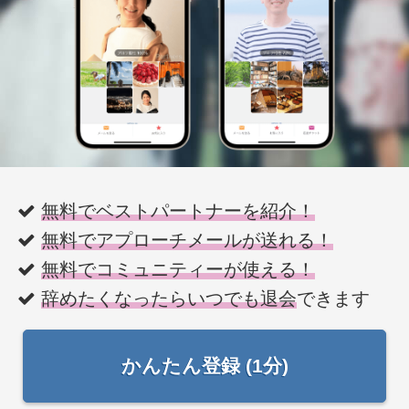
無料でベストパートナーを紹介！
無料でアプローチメールが送れる！
無料でコミュニティーが使える！
辞めたくなったらいつでも退会
できます
かんたん登録 (1分)