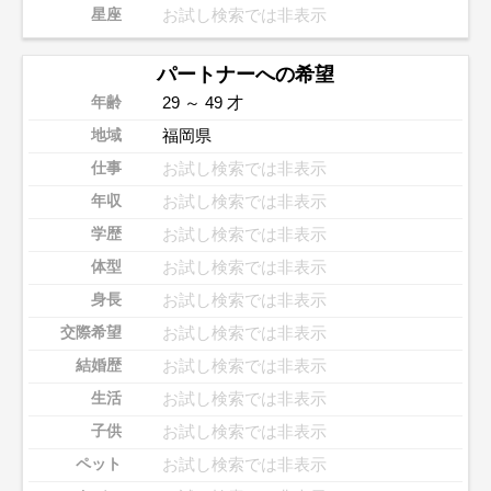
お試し検索では非表示
星座
パートナーへの希望
29 ～ 49 才
年齢
福岡県
地域
お試し検索では非表示
仕事
お試し検索では非表示
年収
お試し検索では非表示
学歴
お試し検索では非表示
体型
お試し検索では非表示
身長
お試し検索では非表示
交際希望
お試し検索では非表示
結婚歴
お試し検索では非表示
生活
お試し検索では非表示
子供
お試し検索では非表示
ペット