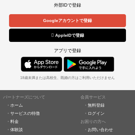
外部IDで登録
Googleアカウントで登録
 AppleIDで登録
アプリで登録
18歳未満または高校生、既婚の方はご利用いただけません
パートナーズについて
会員サービス
ホーム
無料登録
サービスの特徴
ログイン
料金
お困りの方へ
体験談
お問い合わせ