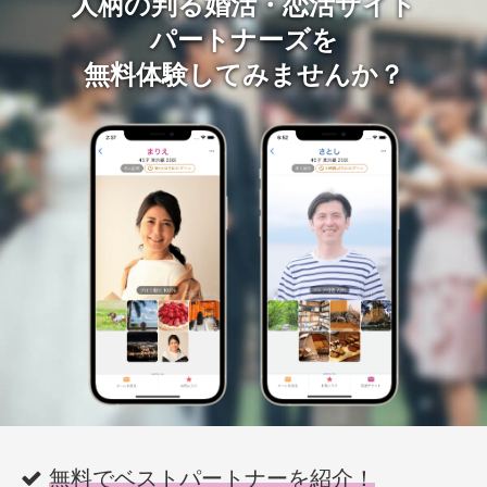
人柄の判る婚活・恋活サイト
パートナーズを
無料体験してみませんか？
無料でベストパートナーを紹介！