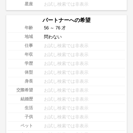
お試し検索では非表示
星座
パートナーへの希望
56 ～ 76 才
年齢
問わない
地域
お試し検索では非表示
仕事
お試し検索では非表示
年収
お試し検索では非表示
学歴
お試し検索では非表示
体型
お試し検索では非表示
身長
お試し検索では非表示
交際希望
お試し検索では非表示
結婚歴
お試し検索では非表示
生活
お試し検索では非表示
子供
お試し検索では非表示
ペット