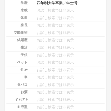
四年制大学卒業／学士号
学歴
お試し検索では非表示
宗教
お試し検索では非表示
体型
お試し検索では非表示
身長
お試し検索では非表示
交際希望
お試し検索では非表示
結婚歴
お試し検索では非表示
生活
お試し検索では非表示
子供
お試し検索では非表示
ペット
お試し検索では非表示
住居
お試し検索では非表示
車
お試し検索では非表示
タバコ
お試し検索では非表示
お酒
お試し検索では非表示
ｷﾞｬﾝﾌﾞﾙ
お試し検索では非表示
血液型