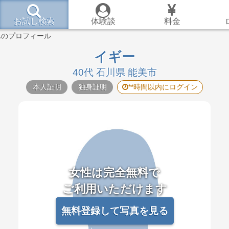
お試し検索
体験談
料金
んのプロフィール
イギー
40代 石川県 能美市
本人証明
独身証明
**時間以内にログイン
女性は完全無料で
ご利用いただけます
無料登録して写真を見る