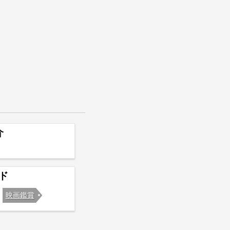
介
ド
映画鑑賞