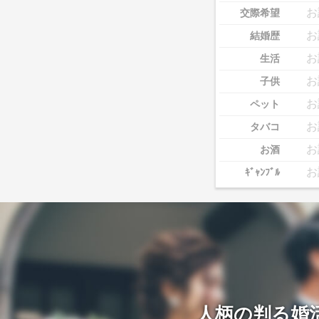
お
交際希望
お
結婚歴
お
生活
お
子供
お
ペット
お
タバコ
お
お酒
お
ｷﾞｬﾝﾌﾞﾙ
人柄の判る婚