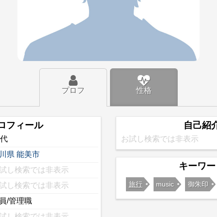
プロフ
性格
ロフィール
自己紹
0代
お試し検索では非表示
川県
能美市
キーワー
試し検索では非表示
旅行
music
御朱印
試し検索では非表示
員/管理職
試し検索では非表示