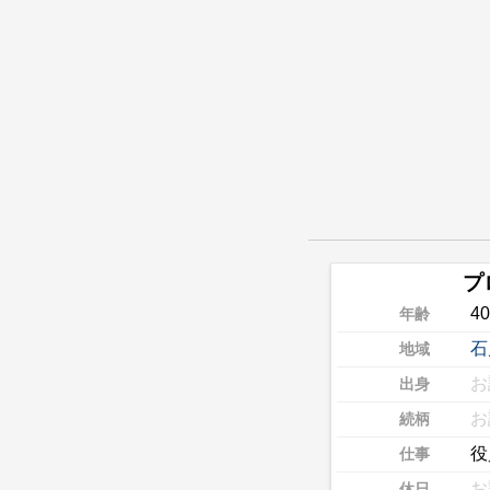
プ
4
年齢
石
地域
お
出身
お
続柄
役
仕事
お
休日