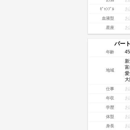
お
ｷﾞｬﾝﾌﾞﾙ
お
血液型
お
星座
パー
45
年齢
新
富
地域
愛
大
お
仕事
お
年収
お
学歴
お
体型
お
身長