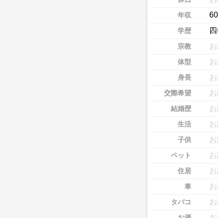
6
年収
四
学歴
お
宗教
お
体型
お
身長
お
交際希望
お
結婚歴
お
生活
お
子供
お
ペット
お
住居
お
車
お
タバコ
お
お酒