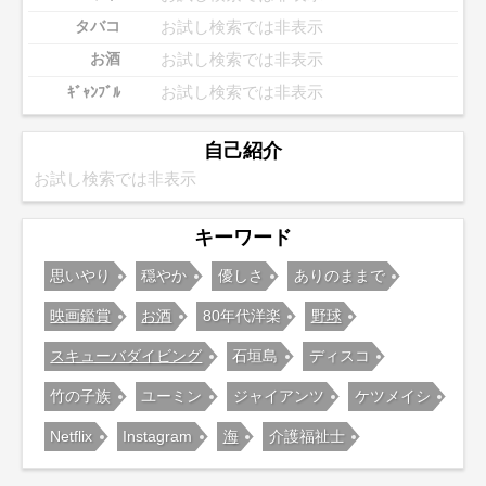
お試し検索では非表示
タバコ
お試し検索では非表示
お酒
お試し検索では非表示
ｷﾞｬﾝﾌﾞﾙ
自己紹介
お試し検索では非表示
キーワード
思いやり
穏やか
優しさ
ありのままで
映画鑑賞
お酒
80年代洋楽
野球
スキューバダイビング
石垣島
ディスコ
竹の子族
ユーミン
ジャイアンツ
ケツメイシ
Netflix
Instagram
海
介護福祉士