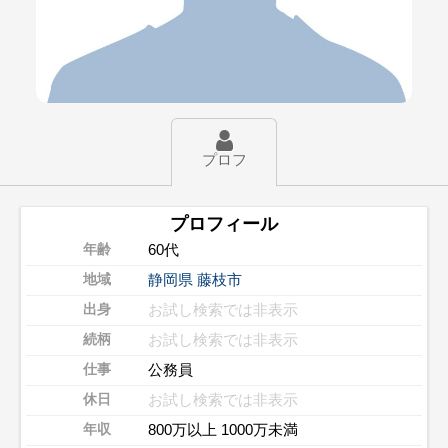
プロフ
プロフィール
60代
年齢
静岡県
藤枝市
地域
お試し検索では非表示
出身
お試し検索では非表示
続柄
公務員
仕事
お試し検索では非表示
休日
800万以上 1000万未満
年収