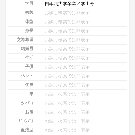
四年制大学卒業／学士号
学歴
お試し検索では非表示
宗教
お試し検索では非表示
体型
お試し検索では非表示
身長
お試し検索では非表示
交際希望
お試し検索では非表示
結婚歴
お試し検索では非表示
生活
お試し検索では非表示
子供
お試し検索では非表示
ペット
お試し検索では非表示
住居
お試し検索では非表示
車
お試し検索では非表示
タバコ
お試し検索では非表示
お酒
お試し検索では非表示
ｷﾞｬﾝﾌﾞﾙ
お試し検索では非表示
血液型