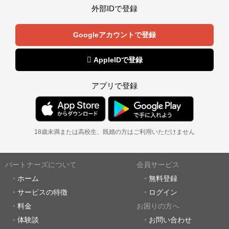
外部IDで登録
Googleアカウントで登録
 AppleIDで登録
アプリで登録
18歳未満または高校生、既婚の方はご利用いただけません
パートナーズについて
会員サービス
ホーム
無料登録
サービスの特徴
ログイン
料金
お困りの方へ
体験談
お問い合わせ