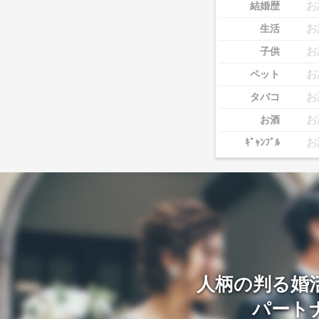
お
結婚歴
お
生活
お
子供
お
ペット
お
タバコ
お
お酒
お
ｷﾞｬﾝﾌﾞﾙ
人柄の判る婚
パート