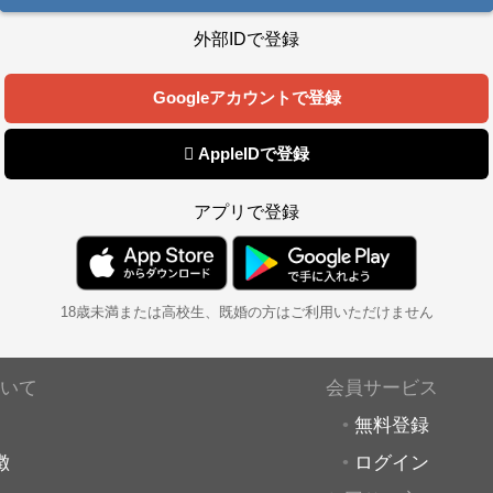
外部IDで登録
Googleアカウントで登録
 AppleIDで登録
アプリで登録
18歳未満または高校生、既婚の方はご利用いただけません
いて
会員サービス
無料登録
徴
ログイン