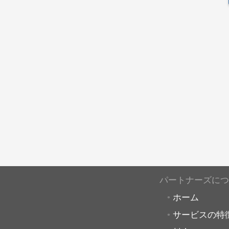
パートナーズにつ
ホーム
サービスの特