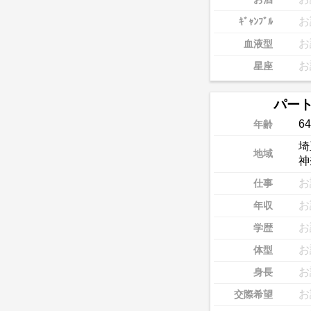
お
ｷﾞｬﾝﾌﾞﾙ
お
血液型
お
星座
パー
64
年齢
埼
地域
神
お
仕事
お
年収
お
学歴
お
体型
お
身長
お
交際希望