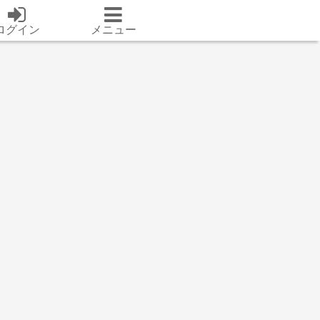
ログイン
メニュー