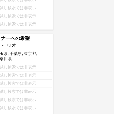
試し検索では非表示
試し検索では非表示
試し検索では非表示
トナーへの希望
 ～ 73 才
玉県
,
千葉県
,
東京都
,
奈川県
試し検索では非表示
試し検索では非表示
試し検索では非表示
試し検索では非表示
試し検索では非表示
試し検索では非表示