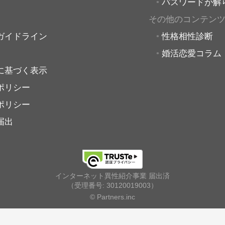
パスワードが解
その他のコンテン
ガイドライン
性格相性診断
婚活恋愛コラム
に基づく表示
ポリシー
ポリシー
届出
インターネット異性紹介事業 届出済
（受理番号: 30120019003）
© Partners.inc