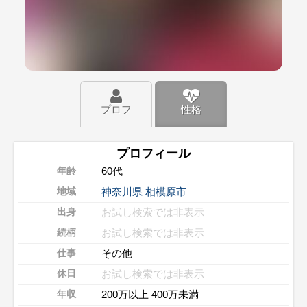
プロフ
性格
プロフィール
60代
年齢
神奈川県
相模原市
地域
お試し検索では非表示
出身
お試し検索では非表示
続柄
その他
仕事
お試し検索では非表示
休日
200万以上 400万未満
年収