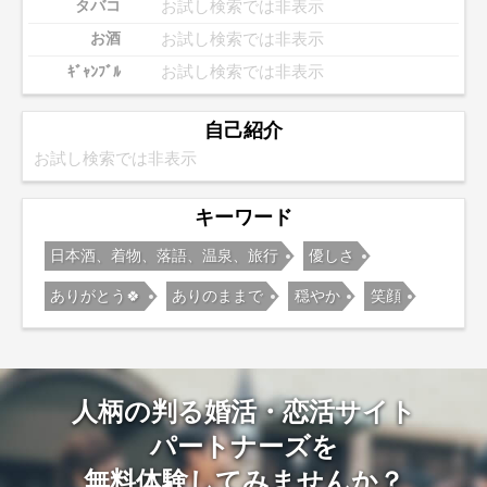
お試し検索では非表示
タバコ
お試し検索では非表示
お酒
お試し検索では非表示
ｷﾞｬﾝﾌﾞﾙ
自己紹介
お試し検索では非表示
キーワード
日本酒、着物、落語、温泉、旅行
優しさ
ありがとう🍀
ありのままで
穏やか
笑顔
人柄の判る婚活・恋活サイト
パートナーズを
無料体験してみませんか？