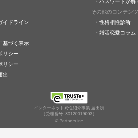
パスワードが解
その他のコンテン
ガイドライン
性格相性診断
婚活恋愛コラム
に基づく表示
ポリシー
ポリシー
届出
インターネット異性紹介事業 届出済
（受理番号: 30120019003）
© Partners.inc