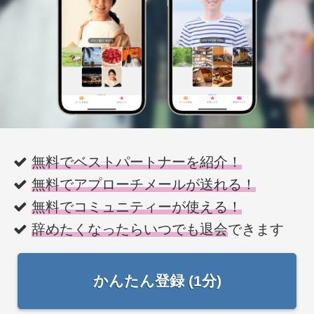
無料でベストパートナーを紹介！
無料でアプローチメールが送れる！
無料でコミュニティーが使える！
辞めたくなったらいつでも退会
できます
かんたん登録 (1分)