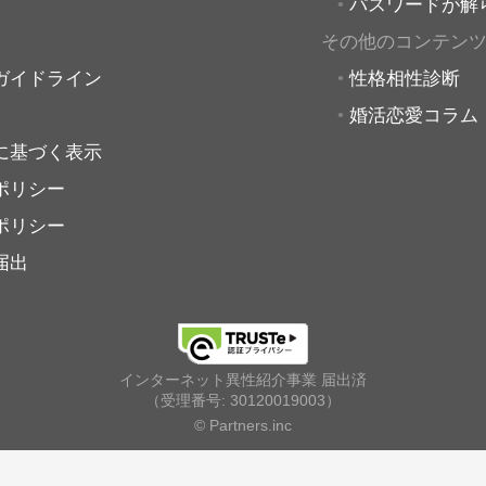
パスワードが解
その他のコンテン
ガイドライン
性格相性診断
婚活恋愛コラム
に基づく表示
ポリシー
ポリシー
届出
インターネット異性紹介事業 届出済
（受理番号: 30120019003）
© Partners.inc