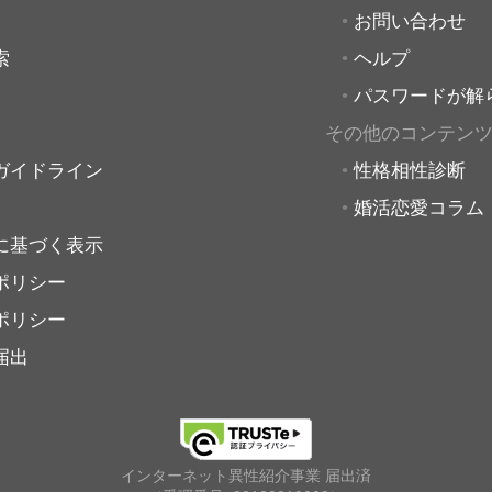
お問い合わせ
索
ヘルプ
パスワードが解
その他のコンテン
ガイドライン
性格相性診断
婚活恋愛コラム
に基づく表示
ポリシー
ポリシー
届出
インターネット異性紹介事業 届出済