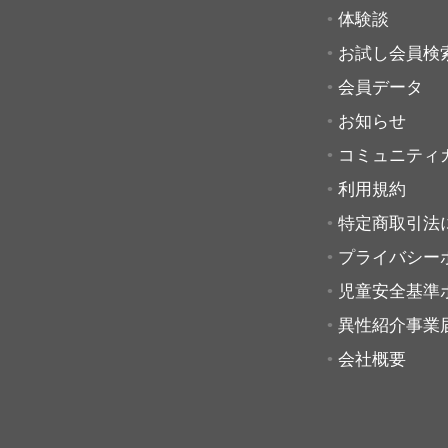
体験談
お試し会員検
会員データ
お知らせ
コミュニティ
利用規約
特定商取引法
プライバシー
児童安全基準
異性紹介事業
会社概要