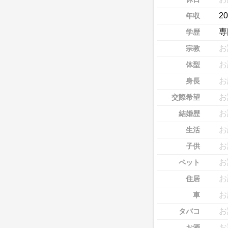
2
年収
専
学歴
お
宗教
お
体型
お
身長
お
交際希望
お
結婚歴
お
生活
お
子供
お
ペット
お
住居
お
車
お
タバコ
お
お酒