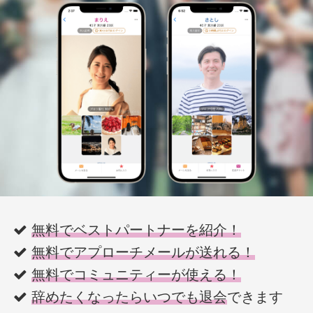
無料でベストパートナーを紹介！
無料でアプローチメールが送れる！
無料でコミュニティーが使える！
辞めたくなったらいつでも退会
できます