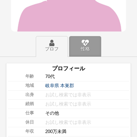
プロフ
性格
プロフィール
70代
年齢
岐阜県
本巣郡
地域
お試し検索では非表示
出身
お試し検索では非表示
続柄
その他
仕事
お試し検索では非表示
休日
200万未満
年収