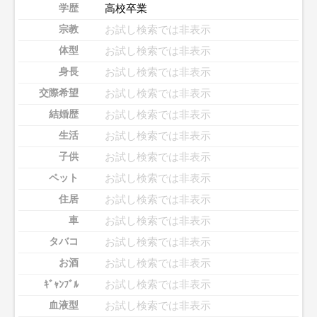
高校卒業
学歴
お試し検索では非表示
宗教
お試し検索では非表示
体型
お試し検索では非表示
身長
お試し検索では非表示
交際希望
お試し検索では非表示
結婚歴
お試し検索では非表示
生活
お試し検索では非表示
子供
お試し検索では非表示
ペット
お試し検索では非表示
住居
お試し検索では非表示
車
お試し検索では非表示
タバコ
お試し検索では非表示
お酒
お試し検索では非表示
ｷﾞｬﾝﾌﾞﾙ
お試し検索では非表示
血液型