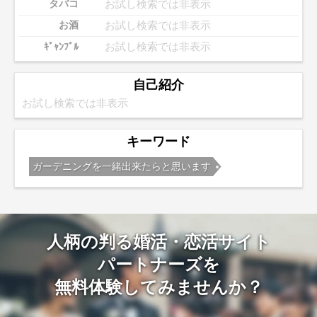
お試し検索では非表示
タバコ
お試し検索では非表示
お酒
お試し検索では非表示
ｷﾞｬﾝﾌﾞﾙ
自己紹介
お試し検索では非表示
キーワード
ガーデニングを一緒出来たらと思います
人柄の判る婚活・恋活サイト
パートナーズを
無料体験してみませんか？