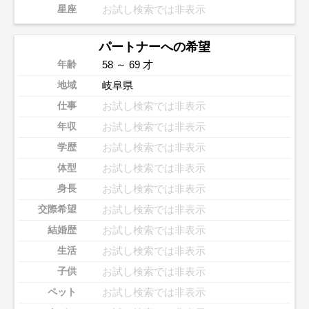
お試し検索では非表示
星座
パートナーへの希望
58 ～ 69 才
年齢
岐阜県
地域
お試し検索では非表示
仕事
お試し検索では非表示
年収
お試し検索では非表示
学歴
お試し検索では非表示
体型
お試し検索では非表示
身長
お試し検索では非表示
交際希望
お試し検索では非表示
結婚歴
お試し検索では非表示
生活
お試し検索では非表示
子供
お試し検索では非表示
ペット