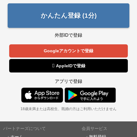
かんたん登録 (1分)
外部IDで登録
Googleアカウントで登録
 AppleIDで登録
アプリで登録
18歳未満または高校生、既婚の方はご利用いただけません
パートナーズについて
会員サービス
ホーム
無料登録