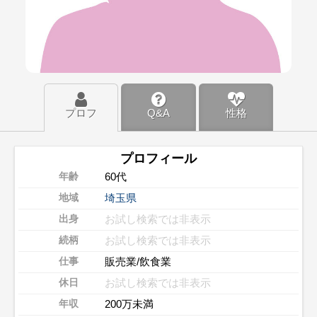
プロフ
Q&A
性格
プロフィール
60代
年齢
埼玉県
地域
お試し検索では非表示
出身
お試し検索では非表示
続柄
販売業/飲食業
仕事
お試し検索では非表示
休日
200万未満
年収