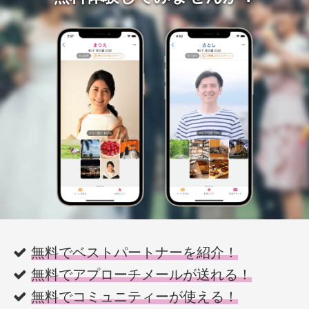
無料でベストパートナーを紹介！
無料でアプローチメールが送れる！
無料でコミュニティーが使える！