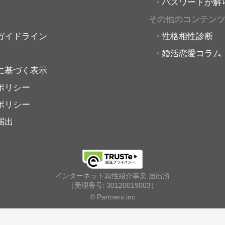
パスワードが解
その他のコンテン
ガイドライン
性格相性診断
婚活恋愛コラム
に基づく表示
ポリシー
ポリシー
届出
インターネット異性紹介事業 届出済
（受理番号: 30120019003）
© Partners.inc