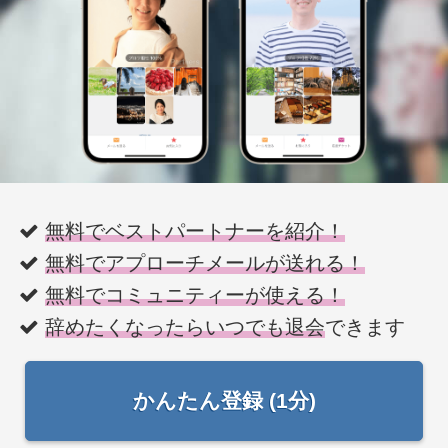
無料でベストパートナーを紹介！
無料でアプローチメールが送れる！
無料でコミュニティーが使える！
辞めたくなったらいつでも退会
できます
かんたん登録 (1分)