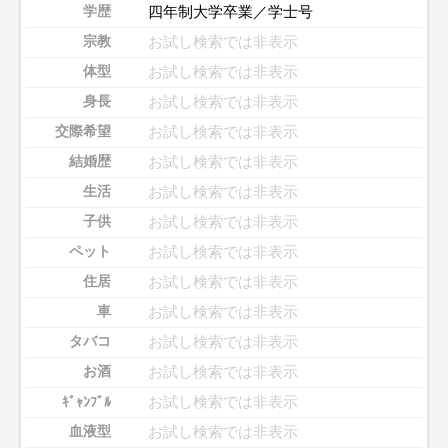
四年制大学卒業／学士号
学歴
お試し検索では非表示
宗教
お試し検索では非表示
体型
お試し検索では非表示
身長
お試し検索では非表示
交際希望
お試し検索では非表示
結婚歴
お試し検索では非表示
生活
お試し検索では非表示
子供
お試し検索では非表示
ペット
お試し検索では非表示
住居
お試し検索では非表示
車
お試し検索では非表示
タバコ
お試し検索では非表示
お酒
お試し検索では非表示
ｷﾞｬﾝﾌﾞﾙ
お試し検索では非表示
血液型