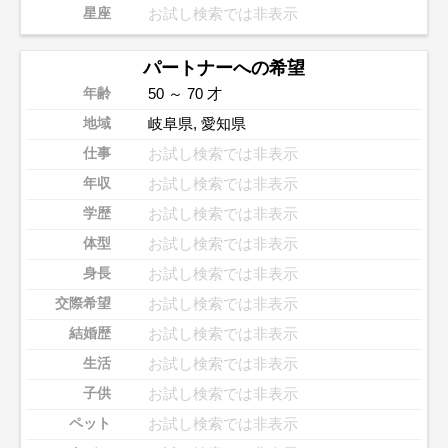
お試し検索では非表示
星座
パートナーへの希望
50 ～ 70 才
年齢
岐阜県
,
愛知県
地域
お試し検索では非表示
仕事
お試し検索では非表示
年収
お試し検索では非表示
学歴
お試し検索では非表示
体型
お試し検索では非表示
身長
お試し検索では非表示
交際希望
お試し検索では非表示
結婚歴
お試し検索では非表示
生活
お試し検索では非表示
子供
お試し検索では非表示
ペット