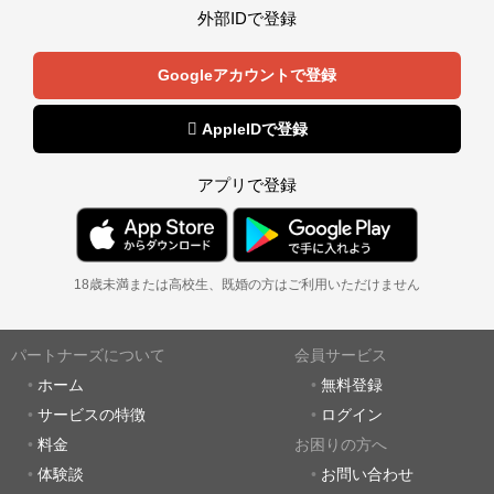
外部IDで登録
Googleアカウントで登録
 AppleIDで登録
アプリで登録
18歳未満または高校生、既婚の方はご利用いただけません
パートナーズについて
会員サービス
ホーム
無料登録
サービスの特徴
ログイン
料金
お困りの方へ
体験談
お問い合わせ