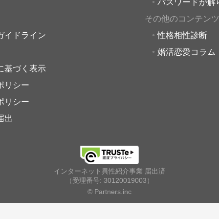
パスワードが解
その他のコンテン
ガイドライン
性格相性診断
婚活恋愛コラム
に基づく表示
ポリシー
ポリシー
届出
インターネット異性紹介事業 届出済
（受理番号: 30120019003）
© Partners.inc