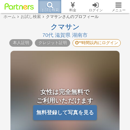
お試し検索
料金
ログイン
メニュー
ホーム
お試し検索
クマサンさんのプロフィール
クマサン
70代 滋賀県 湖南市
本人証明
クレジット証明
**時間以内にログイン
女性は完全無料で
ご利用いただけます
無料登録して写真を見る