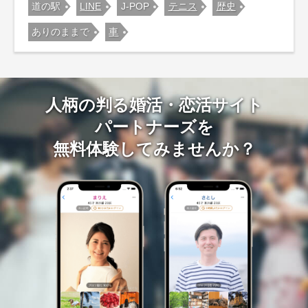
道の駅
LINE
J-POP
テニス
歴史
ありのままで
車
人柄の判る婚活・恋活サイト
パートナーズを
無料体験してみませんか？