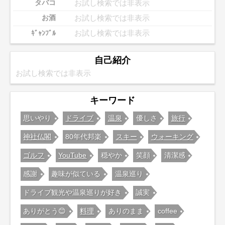
お試し検索では非表示
タバコ
お試し検索では非表示
お酒
お試し検索では非表示
ｷﾞｬﾝﾌﾞﾙ
自己紹介
お試し検索では非表示
キーワード
思いやり
ドライブ
温泉
優しさ
旅行
神社仏閣
80年代邦楽
スキー
ウォーキング
ゴルフ
YouTube
穏やか
笑顔
清潔感
感謝
趣味が似ている
温泉巡り
ドライブ観光や温泉巡りが好き
誠実
ありがとう😊
料理
ありのまま
coffee