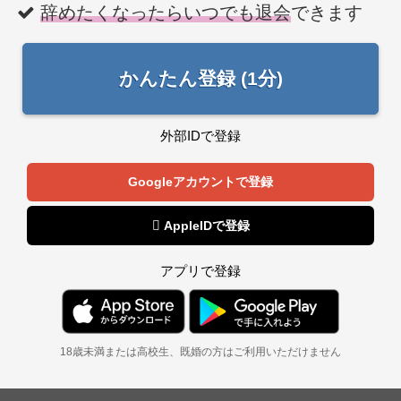
辞めたくなったらいつでも退会
できます
かんたん登録 (1分)
外部IDで登録
Googleアカウントで登録
 AppleIDで登録
アプリで登録
18歳未満または高校生、既婚の方はご利用いただけません