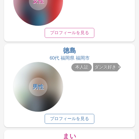
女性
プロフィールを見る
徳島
60代 福岡県 福岡市
本人証
ダンス好き
男性
プロフィールを見る
まい