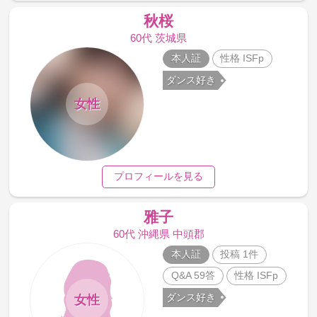
秋桜
60代 茨城県
本人証
性格 ISFp
ダンス好き
女性
プロフィールを見る
雅子
60代 沖縄県 中頭郡
本人証
投稿 1件
Q&A 59答
性格 ISFp
ダンス好き
女性