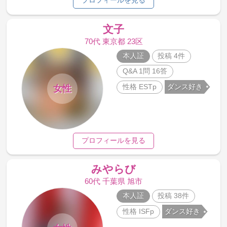
プロフィールを見る
文子
70代 東京都 23区
本人証
投稿 4件
Q&A 1問 16答
性格 ESTp
ダンス好き
女性
プロフィールを見る
みやらび
60代 千葉県 旭市
本人証
投稿 38件
性格 ISFp
ダンス好き