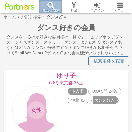
お試し検索
料金
ログイン
メニュー
ホーム
お試し検索
ダンス好き
ダンス好きの会員
ダンスをするのが好きな会員様の一覧です。 ヒップホップダン
ス、ジャズダンス、ストリートダンス、または社交ダンス？あ
なたはどんなダンスが好きですか？ダンス好きなお相手を見つ
けてShall We Dance?ダンス好きな会員様がいらっしゃいます。
検索条件を変更
ゆり子
60代 東京都 23区
本人証
Q&A 5問 24答
性格 ISFj
ダンス好き
女性