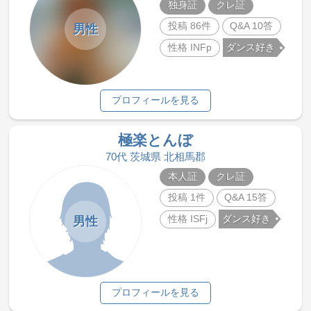
独身証
クレ証
投稿 86件
Q&A 10答
男性
性格 INFp
ダンス好き
プロフィールを見る
極楽とんぼ
70代 茨城県 北相馬郡
本人証
クレ証
投稿 1件
Q&A 15答
性格 ISFj
ダンス好き
男性
プロフィールを見る