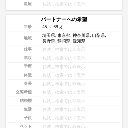
お試し検索では非表示
星座
パートナーへの希望
45 ～ 68 才
年齢
埼玉県
,
東京都
,
神奈川県
,
山梨県
,
地域
長野県
,
静岡県
,
愛知県
お試し検索では非表示
仕事
お試し検索では非表示
年収
お試し検索では非表示
学歴
お試し検索では非表示
体型
お試し検索では非表示
身長
お試し検索では非表示
交際希望
お試し検索では非表示
結婚歴
お試し検索では非表示
生活
お試し検索では非表示
子供
お試し検索では非表示
ペット