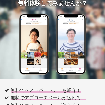
無料体験してみませんか？
無料でベストパートナーを紹介！
無料でアプローチメールが送れる！