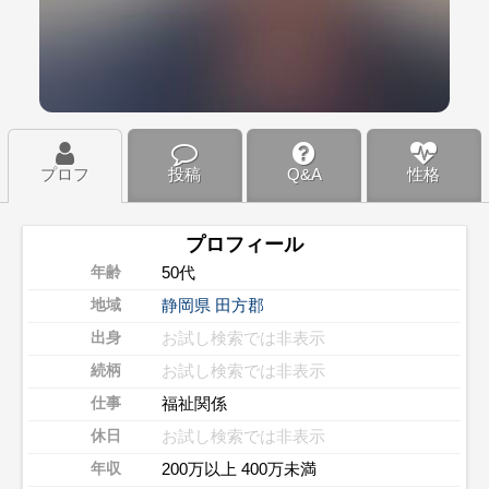
プロフ
投稿
Q&A
性格
プロフィール
50代
年齢
静岡県
田方郡
地域
お試し検索では非表示
出身
お試し検索では非表示
続柄
福祉関係
仕事
お試し検索では非表示
休日
200万以上 400万未満
年収