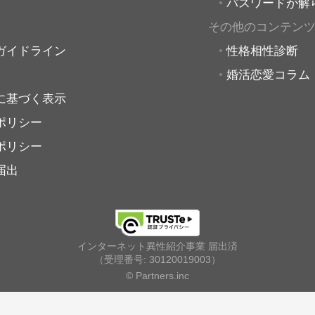
パスワードが解
その他のコンテン
ガイドライン
性格相性診断
婚活恋愛コラム
に基づく表示
ポリシー
ポリシー
届出
インターネット異性紹介事業 届出済
（受理番号: 30120019003）
© Partners.inc