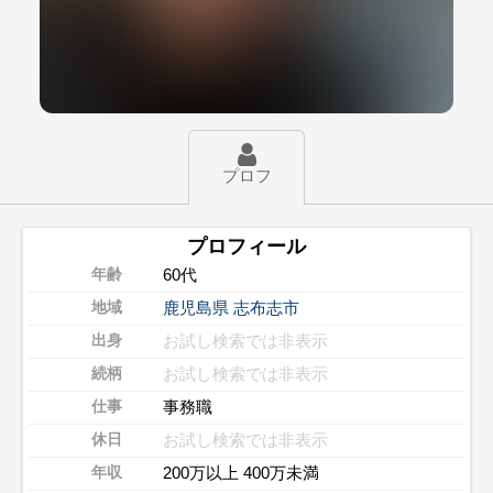
プロフ
プロフィール
60代
年齢
鹿児島県
志布志市
地域
お試し検索では非表示
出身
お試し検索では非表示
続柄
事務職
仕事
お試し検索では非表示
休日
200万以上 400万未満
年収