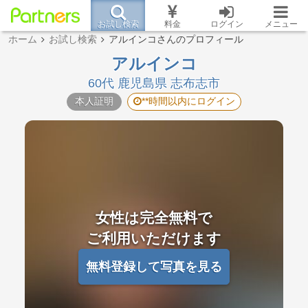
お試し検索
料金
ログイン
メニュー
ホーム
お試し検索
アルインコさんのプロフィール
アルインコ
60代 鹿児島県 志布志市
本人証明
**時間以内にログイン
女性は完全無料で
ご利用いただけます
無料登録して写真を見る