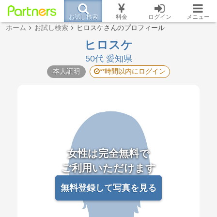
お試し検索
料金
ログイン
メニュー
ホーム
お試し検索
ヒロスケさんのプロフィール
ヒロスケ
50代 愛知県
本人証明
**時間以内にログイン
女性は完全無料で
ご利用いただけます
無料登録して写真を見る