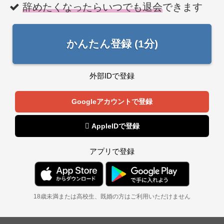
辞めたくなったらいつでも退会
できます
かんたん登録 (1分)
外部IDで登録
Googleアカウントで登録
 AppleIDで登録
アプリで登録
18歳未満または高校生、既婚の方はご利用いただけません