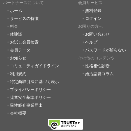
パートナーズについて
会員サービス
ホーム
無料登録
サービスの特徴
ログイン
料金
お困りの方へ
体験談
お問い合わせ
お試し会員検索
ヘルプ
会員データ
パスワードが解らない
お知らせ
その他のコンテンツ
コミュニティガイドライン
性格相性診断
利用規約
婚活恋愛コラム
特定商取引法に基づく表示
プライバシーポリシー
児童安全基準ポリシー
異性紹介事業届出
会社概要