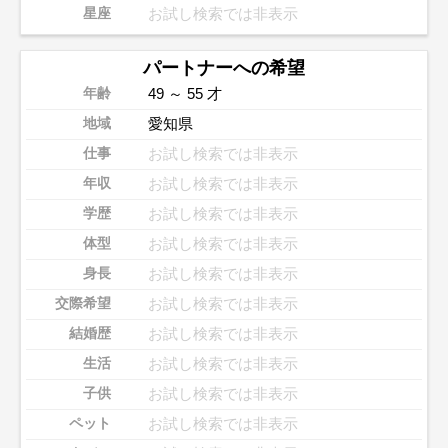
お試し検索では非表示
星座
パートナーへの希望
49 ～ 55 才
年齢
愛知県
地域
お試し検索では非表示
仕事
お試し検索では非表示
年収
お試し検索では非表示
学歴
お試し検索では非表示
体型
お試し検索では非表示
身長
お試し検索では非表示
交際希望
お試し検索では非表示
結婚歴
お試し検索では非表示
生活
お試し検索では非表示
子供
お試し検索では非表示
ペット