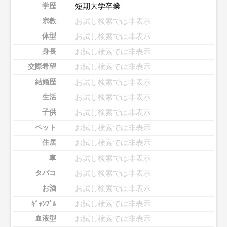
短期大学卒業
学歴
お試し検索では非表示
宗教
お試し検索では非表示
体型
お試し検索では非表示
身長
お試し検索では非表示
交際希望
お試し検索では非表示
結婚歴
お試し検索では非表示
生活
お試し検索では非表示
子供
お試し検索では非表示
ペット
お試し検索では非表示
住居
お試し検索では非表示
車
お試し検索では非表示
タバコ
お試し検索では非表示
お酒
お試し検索では非表示
ｷﾞｬﾝﾌﾞﾙ
お試し検索では非表示
血液型