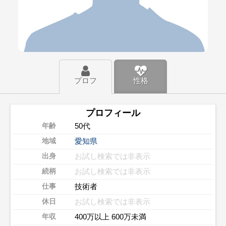
プロフ
性格
プロフィール
50代
年齢
愛知県
地域
お試し検索では非表示
出身
お試し検索では非表示
続柄
技術者
仕事
お試し検索では非表示
休日
400万以上 600万未満
年収