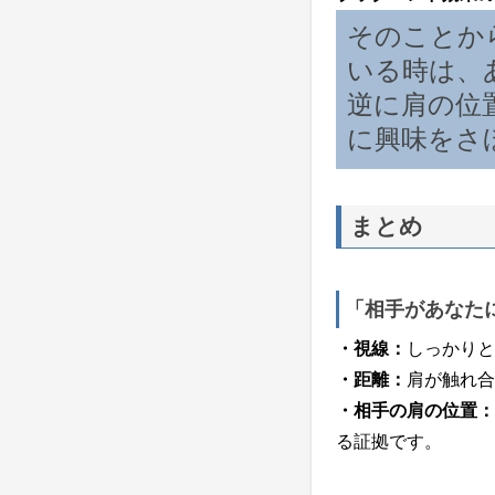
そのことか
いる時は、
逆に肩の位
に興味をさ
まとめ
「相手があなた
・視線：
しっかりと
・距離：
肩が触れ合
・相手の肩の位置：
る証拠です。