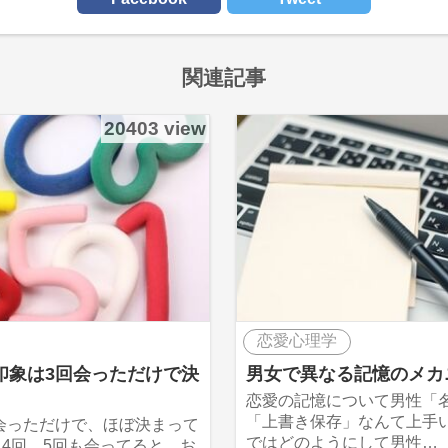
関連記事
20403 view
恋愛心理学
印象は3回会っただけで決
男女で異なる記憶のメカ
恋愛の記憶について男性「
「上書き保存」なんて上手
会っただけで、ほぼ決まって
ではどのようにして男性…
 4回、5回も会ってると、お