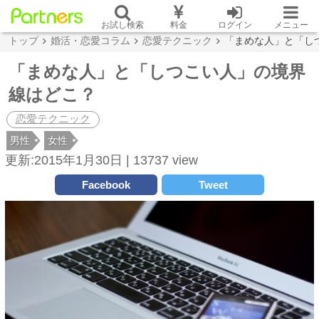
お試し検索
料金
ログイン
メニュー
トップ
婚活・恋愛コラム
恋愛テクニック
「まめな人」と「し
「まめな人」と「しつこい人」の境界
線はどこ？
恋愛テクニック
男性
女性
更新:2015年1月30日 |
13737 view
Facebook
Tweet