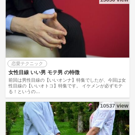
恋愛テクニック
女性目線 いい男 モテ男 の特徴
前回は男性目線の【いいオンナ】特集でしたが、今回は女
性目線の【いいオトコ】特集です。 イケメンが必ずモテ
る！というの…
10537 view