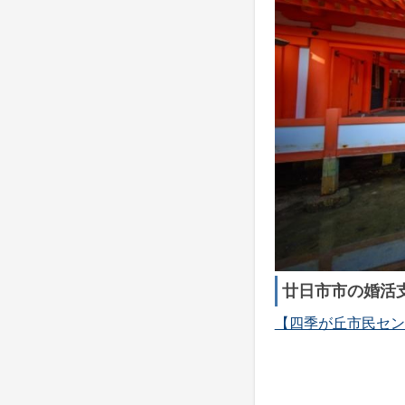
廿日市市の婚活
【四季が丘市民セン