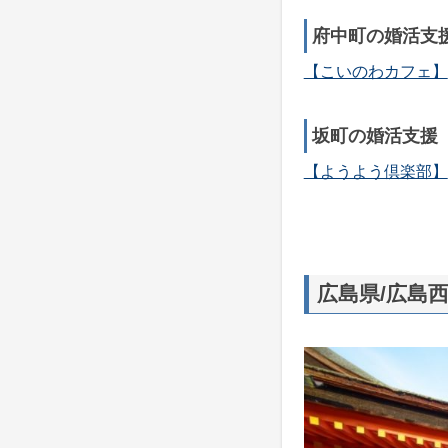
府中町の婚活支
【こいのわカフェ】
坂町の婚活支援
【ようよう倶楽部】
広島県/広島