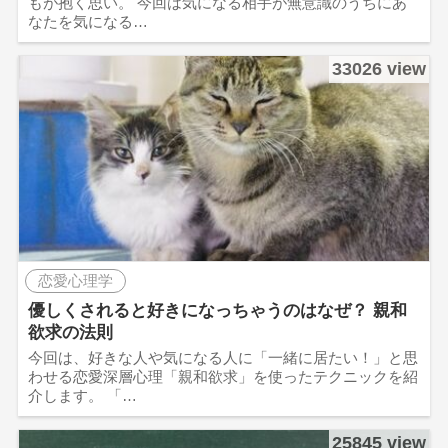
もが抱く思い。 今回は気になる相手が無意識のうちにあ
なたを気になる…
33026 view
恋愛心理学
優しくされると好きになっちゃうのはなぜ？ 親和
欲求の法則
今回は、好きな人や気になる人に「一緒に居たい！」と思
わせる恋愛深層心理「親和欲求」を使ったテクニックを紹
介します。 「…
25845 view