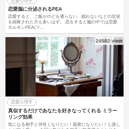
恋愛心理学
恋愛脳に分泌されるPEA
恋愛すると、ご飯がのどを通らない、眠れないなどの症状
を経験された方も多いはず。 恋をすると脳の中では恋愛
ホルモンPEA(フ…
24582 view
恋愛心理学
真似するだけであなたを好きなってくれる ミラー
リング効果
気になる相手と仲良くなりたい！親密になりたい！と誰し