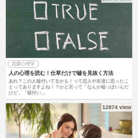
恋愛心理学
人の心理を読む！仕草だけで嘘を見抜く方法
あれ？この人嘘付いてるかも！って恋人や友達に思ったこ
とってありますよね！？かと言って「なんか嘘っぽいんだ
けど」「嘘付い…
12874 view