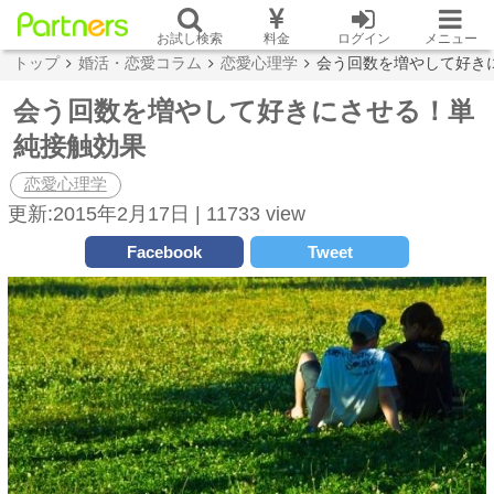
お試し検索
料金
ログイン
メニュー
トップ
婚活・恋愛コラム
恋愛心理学
会う回数を増やして好き
会う回数を増やして好きにさせる！単
純接触効果
恋愛心理学
更新:2015年2月17日 |
11733 view
Facebook
Tweet